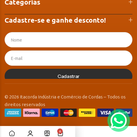
Categorias
Cadastre-se e ganhe desconto!
Cadastrar
© 2026 Itacorda Indústria e Comércio de Cordas – Todos os
direitos reservados
0