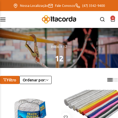
Nossa Localização
Fale Conosco
(47) 3342-9400
0
DeltaFix
EcoFriendly
Início
»
12
ItaMaxx
12
Filtro
Ordenar por: