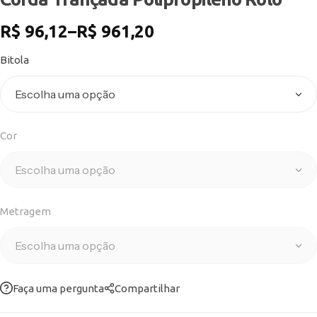
R$
96,12
–
R$
961,20
Bitola
Cor
Metragem
Faça uma pergunta
Compartilhar