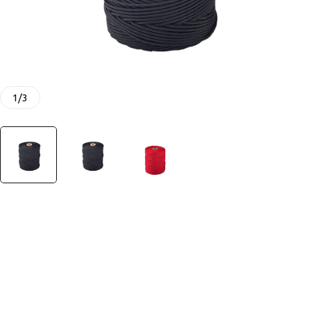
1
/
3