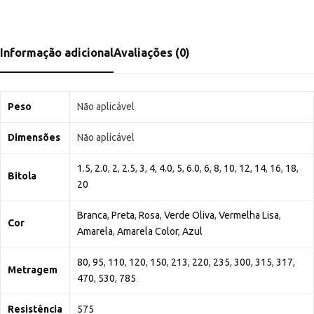
Informação adicional
Avaliações (0)
Peso
Não aplicável
Dimensões
Não aplicável
1.5
,
2.0
,
2
,
2.5
,
3
,
4
,
4.0
,
5
,
6.0
,
6
,
8
,
10
,
12
,
14
,
16
,
18
,
Bitola
20
Branca
,
Preta
,
Rosa
,
Verde Oliva
,
Vermelha Lisa
,
Cor
Amarela
,
Amarela Color
,
Azul
80
,
95
,
110
,
120
,
150
,
213
,
220
,
235
,
300
,
315
,
317
,
Metragem
470
,
530
,
785
Resistência
575