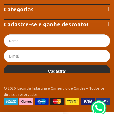
Categorias
Cadastre-se e ganhe desconto!
Cadastrar
© 2026 Itacorda Indústria e Comércio de Cordas – Todos os
direitos reservados