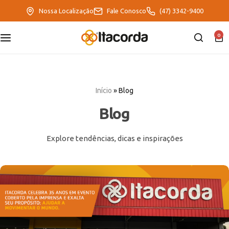
Nossa Localização
Fale Conosco
(47) 3342-9400
0
DeltaFix
EcoFriendly
Início
»
Blog
ItaMaxx
Blog
Explore tendências, dicas e inspirações