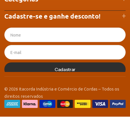
Cadastre-se e ganhe desconto!
Cadastrar
© 2026 Itacorda Indústria e Comércio de Cordas – Todos os
direitos reservados