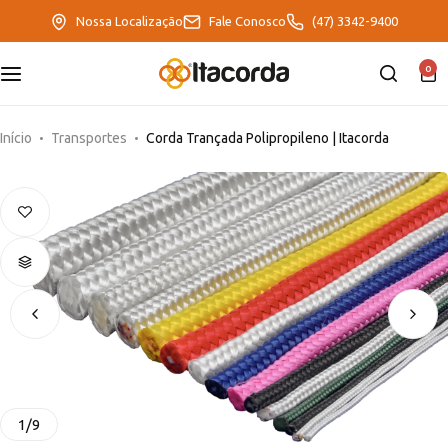
Nossa Localização
Fale Conosco
(47) 3342-9400
0
DeltaFix
EcoFriendly
Início
Transportes
Corda Trançada Polipropileno | Itacorda
ItaMaxx
1
/
9