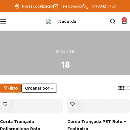
Nossa Localização
Fale Conosco
(47) 3342-9400
DeltaFix
0
EcoFriendly
ItaMaxx
Início
»
18
18
Filtro
Ordenar por:
Corda Trançada
Corda Trançada PET Rolo –
Polipropileno Rolo
Ecológica