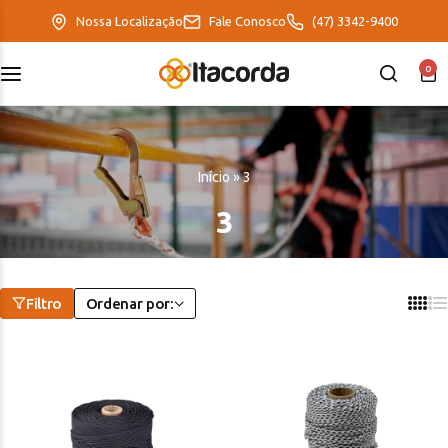
Nossa Localização
Fale Conosco
(47) 3342-9400
0
DeltaFix
EcoFriendly
Início
»
3
ItaMaxx
3
Filtro
Ordenar por: