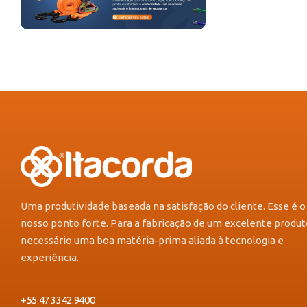
Uma produtividade baseada na satisfação do cliente. Esse é o
nosso ponto forte. Para a fabricação de um excelente produt
necessário uma boa matéria-prima aliada à tecnologia e
experiência.
+55 47 3342.9400