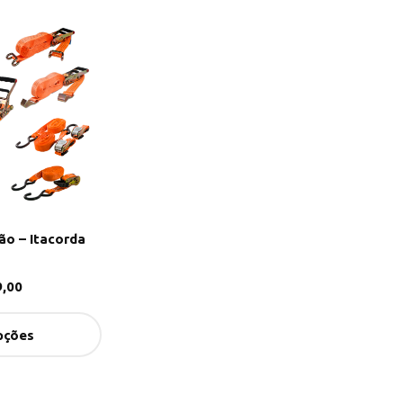
ão – Itacorda
,00
pções