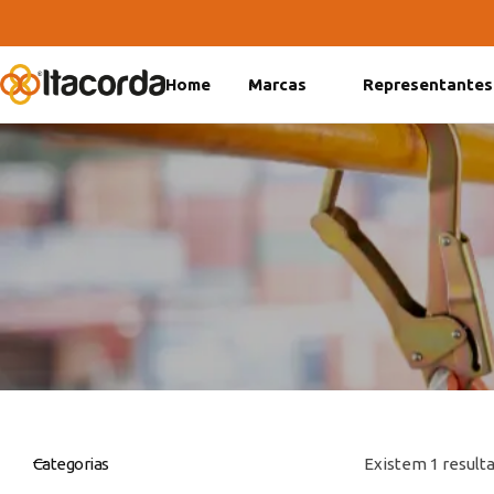
Home
Marcas
Representantes
DeltaFix
EcoFriendly
ItaMaxx
Categorias
Existem 1 resulta