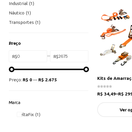
Industrial
1
Náutico
1
Transportes
1
Preço
R$
R$
Kits de Amarraç
Preço:
R$ 0
—
R$ 2.675
R$
34,49
–
R$
299
Marca
Ver o
DeltaFix
1