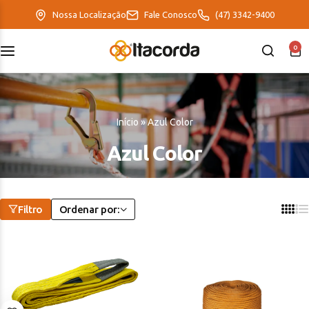
Nossa Localização
Fale Conosco
(47) 3342-9400
0
DeltaFix
EcoFriendly
Início
»
Azul Color
ItaMaxx
Azul Color
Filtro
Ordenar por: