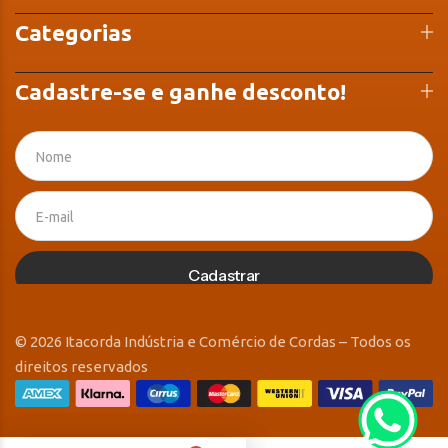
Categorias
Cadastre-se e ganhe desconto!
Cadastrar
© 2026 Itacorda Indústria e Comércio de Cordas – Todos os
direitos reservados