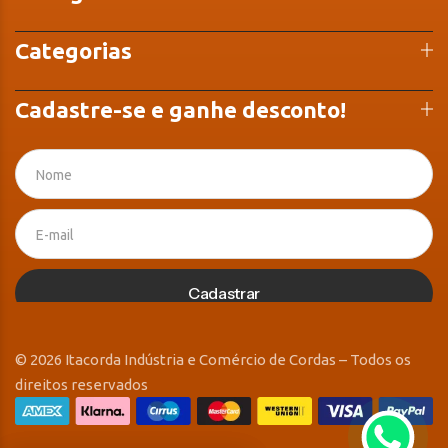
Categorias
Cadastre-se e ganhe desconto!
Cadastrar
© 2026 Itacorda Indústria e Comércio de Cordas – Todos os
direitos reservados