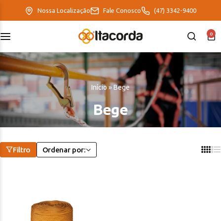
Nossa Localização
Fale Conosco
(47) 3342-9400
0
DeltaFix
EcoFriendly
Início
»
Bege
ItaMaxx
Bege
Filtro
Ordenar por: