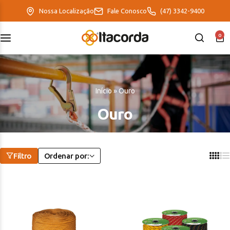
Nossa Localização
Fale Conosco
(47) 3342-9400
0
DeltaFix
EcoFriendly
Início
»
Ouro
ItaMaxx
Ouro
Filtro
Ordenar por: