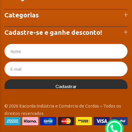
Categorias
Cadastre-se e ganhe desconto!
Cadastrar
© 2026 Itacorda Indústria e Comércio de Cordas – Todos os
direitos reservados