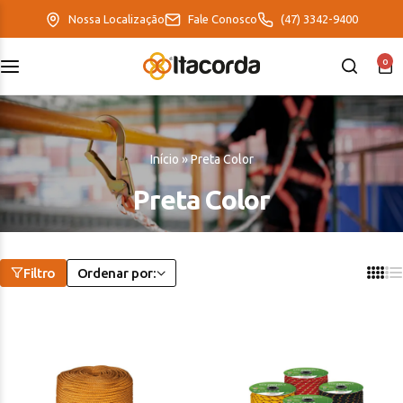
Nossa Localização
Fale Conosco
(47) 3342-9400
0
DeltaFix
EcoFriendly
Início
»
Preta Color
ItaMaxx
Preta Color
Filtro
Ordenar por: