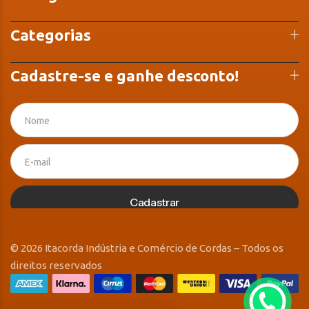
Categorias
Cadastre-se e ganhe desconto!
Cadastrar
© 2026 Itacorda Indústria e Comércio de Cordas – Todos os
direitos reservados