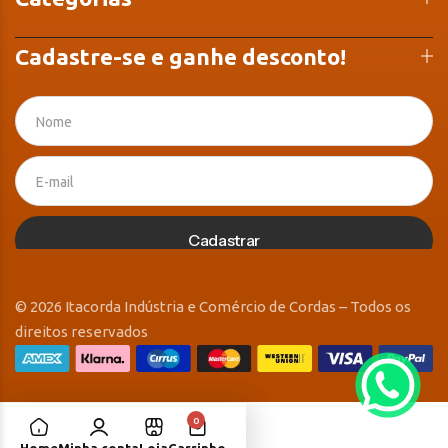
Cadastre-se e ganhe desconto!
Cadastrar
© 2026 Itacorda Indústria e Comércio de Cordas – Todos os
direitos reservados
0