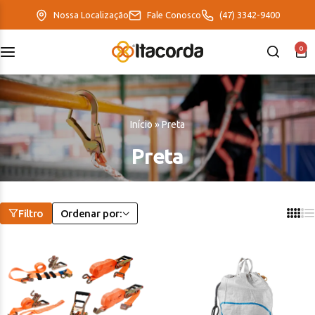
Nossa Localização
Fale Conosco
(47) 3342-9400
0
DeltaFix
EcoFriendly
Início
»
Preta
ItaMaxx
Preta
Filtro
Ordenar por: