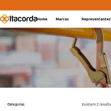
Home
Marcas
Representantes
DeltaFix
EcoFriendly
ItaMaxx
Categorias
Existem 2 resulta