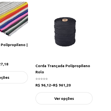
Polipropileno |
7,18
Corda Trançada Polipropileno
Rolo
pções
R$
96,12
–
R$
961,20
Ver opções