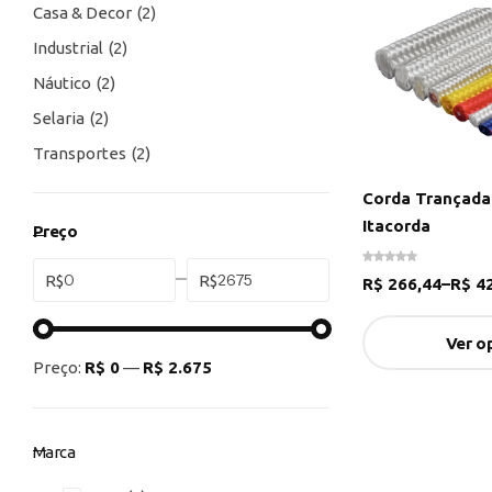
Casa & Decor
2
Industrial
2
Náutico
2
Selaria
2
Transportes
2
Corda Trançada 
Itacorda
Preço
R$
R$
R$
266,44
–
R$
42
Ver o
Preço:
R$ 0
—
R$ 2.675
Marca