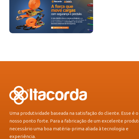
Uma produtividade baseada na satisfação do cliente. Esse é o
nosso ponto forte. Para a fabricação de um excelente produt
necessário uma boa matéria-prima aliada à tecnologia e
experiência.