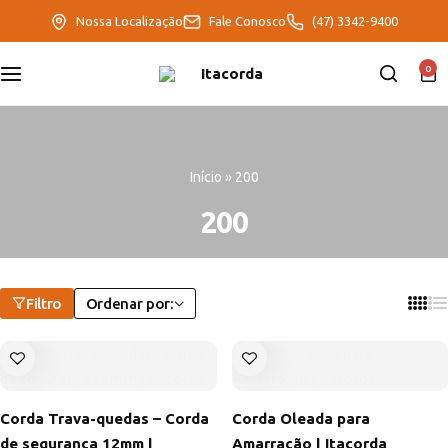
Nossa Localização
Fale Conosco
(47) 3342-9400
DeltaFix
0
EcoFriendly
ItaMaxx
Início
»
200
200
Filtro
Ordenar por:
Corda Trava-quedas – Corda
Corda Oleada para
de segurança 12mm |
Amarração | Itacorda