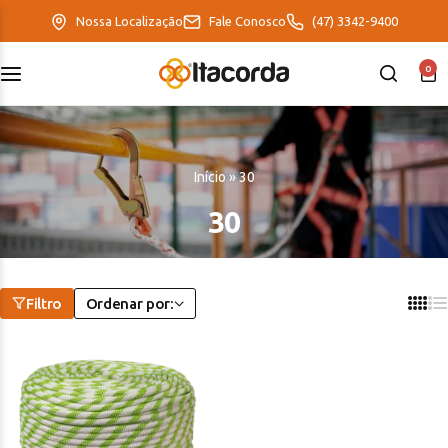
Nossa Localização
Fale Conosco
(47) 3342-9400
0
DeltaFix
EcoFriendly
Início
»
30
ItaMaxx
30
Filtro
Ordenar por: