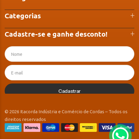
Categorias
Cadastre-se e ganhe desconto!
Cadastrar
© 2026 Itacorda Indústria e Comércio de Cordas – Todos os
direitos reservados