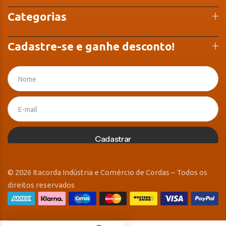
Categorias
Cadastre-se e ganhe desconto!
Cadastrar
© 2026 Itacorda Indústria e Comércio de Cordas – Todos os
direitos reservados