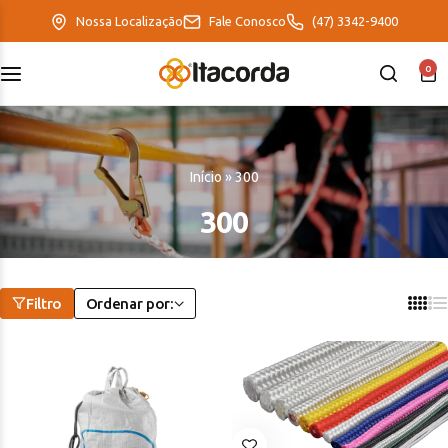
Nossa Localização
Fale Conosco
(47) 3342-9400
0
DeltaFix
EcoFriendly
Início
»
300
ItaMaxx
300
Filtro
Ordenar por: