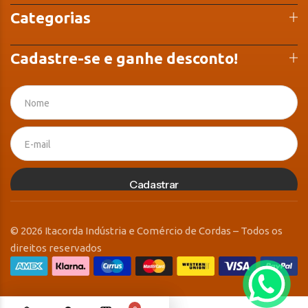
Categorias
Cadastre-se e ganhe desconto!
Cadastrar
© 2026 Itacorda Indústria e Comércio de Cordas – Todos os
direitos reservados