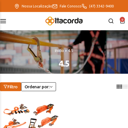
Nossa Localização
Fale Conosco
(47) 3342-9400
0
DeltaFix
EcoFriendly
Início
»
4.5
ItaMaxx
4.5
Filtro
Ordenar por: