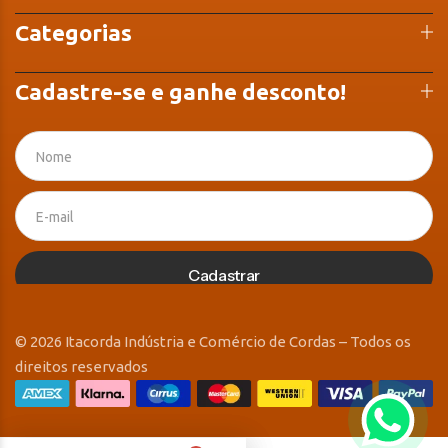
Categorias
Cadastre-se e ganhe desconto!
Cadastrar
© 2026 Itacorda Indústria e Comércio de Cordas – Todos os
direitos reservados