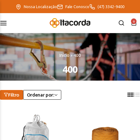
Nossa Localização
Fale Conosco
(47) 3342-9400
0
DeltaFix
EcoFriendly
Início
»
400
ItaMaxx
400
Filtro
Ordenar por: