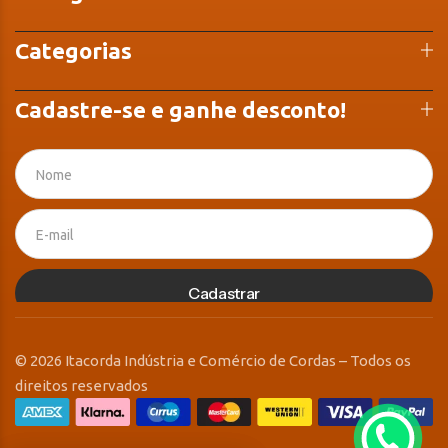
Categorias
Cadastre-se e ganhe desconto!
Cadastrar
© 2026 Itacorda Indústria e Comércio de Cordas – Todos os
direitos reservados