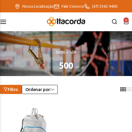
Nossa Localização
Fale Conosco
(47) 3342-9400
0
DeltaFix
EcoFriendly
Início
»
500
ItaMaxx
500
Filtro
Ordenar por: