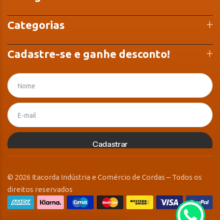
Categorias
Cadastre-se e ganhe desconto!
Cadastrar
© 2026 Itacorda Indústria e Comércio de Cordas – Todos os
direitos reservados