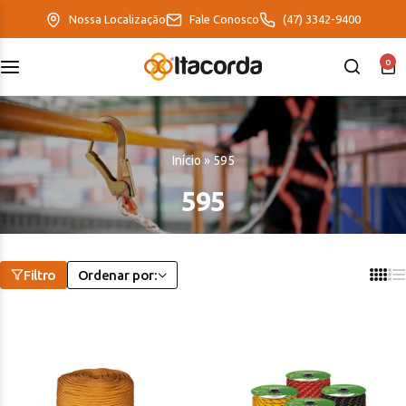
Nossa Localização
Fale Conosco
(47) 3342-9400
0
DeltaFix
EcoFriendly
Início
»
595
ItaMaxx
595
Filtro
Ordenar por: