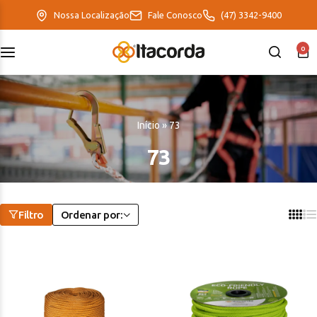
Nossa Localização
Fale Conosco
(47) 3342-9400
0
DeltaFix
EcoFriendly
Início
»
73
ItaMaxx
73
Filtro
Ordenar por: