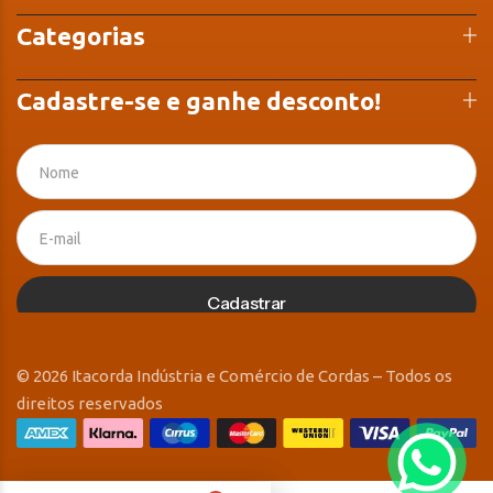
Categorias
Cadastre-se e ganhe desconto!
Cadastrar
© 2026 Itacorda Indústria e Comércio de Cordas – Todos os
direitos reservados