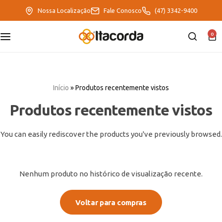
Nossa Localização
Fale Conosco
(47) 3342-9400
0
DeltaFix
EcoFriendly
Início
»
Produtos recentemente vistos
ItaMaxx
Produtos recentemente vistos
You can easily rediscover the products you've previously browsed.
Nenhum produto no histórico de visualização recente.
Voltar para compras