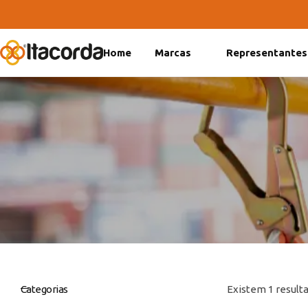
Home
Marcas
Representantes
DeltaFix
EcoFriendly
ItaMaxx
Categorias
Existem 1 resulta