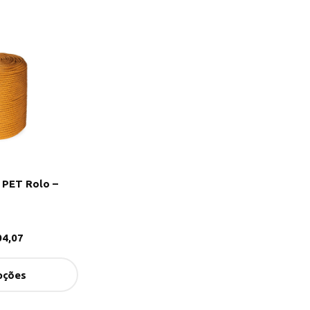
 PET Rolo –
4,07
pções