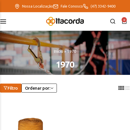
Nossa Localização
Fale Conosco
(47) 3342-9400
0
DeltaFix
EcoFriendly
Início
»
1970
ItaMaxx
1970
Filtro
Ordenar por: