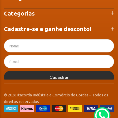
Categorias
Cadastre-se e ganhe desconto!
Cadastrar
© 2026 Itacorda Indústria e Comércio de Cordas – Todos os
direitos reservados