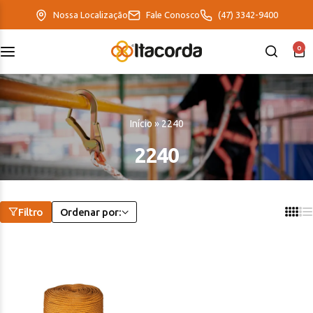
Nossa Localização
Fale Conosco
(47) 3342-9400
0
DeltaFix
EcoFriendly
Início
»
2240
ItaMaxx
2240
Filtro
Ordenar por: