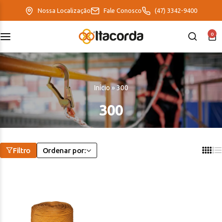
Nossa Localização
Fale Conosco
(47) 3342-9400
0
DeltaFix
EcoFriendly
Início
»
300
ItaMaxx
300
Filtro
Ordenar por: