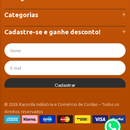
Categorias
Cadastre-se e ganhe desconto!
Cadastrar
© 2026 Itacorda Indústria e Comércio de Cordas – Todos os
direitos reservados