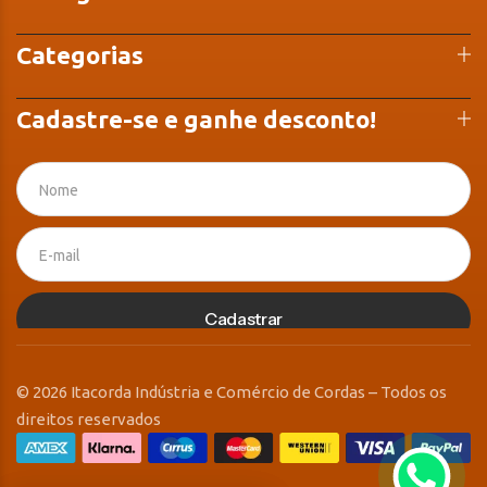
Categorias
Cadastre-se e ganhe desconto!
Cadastrar
© 2026 Itacorda Indústria e Comércio de Cordas – Todos os
direitos reservados