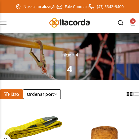
Nossa Localização
Fale Conosco
(47) 3342-9400
0
DeltaFix
EcoFriendly
Início
»
4
ItaMaxx
4
Filtro
Ordenar por: