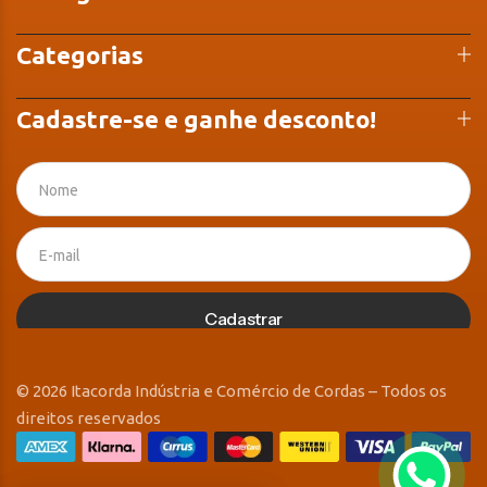
Categorias
Cadastre-se e ganhe desconto!
Cadastrar
© 2026 Itacorda Indústria e Comércio de Cordas – Todos os
direitos reservados