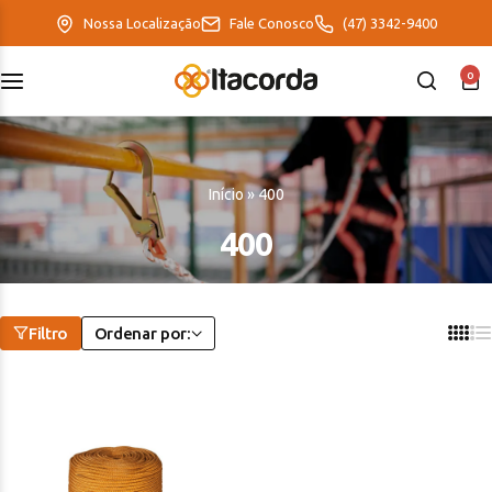
Nossa Localização
Fale Conosco
(47) 3342-9400
0
DeltaFix
EcoFriendly
Início
»
400
ItaMaxx
400
Filtro
Ordenar por: