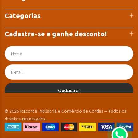
Categorias
Cadastre-se e ganhe desconto!
Cadastrar
© 2026 Itacorda Indústria e Comércio de Cordas – Todos os
direitos reservados