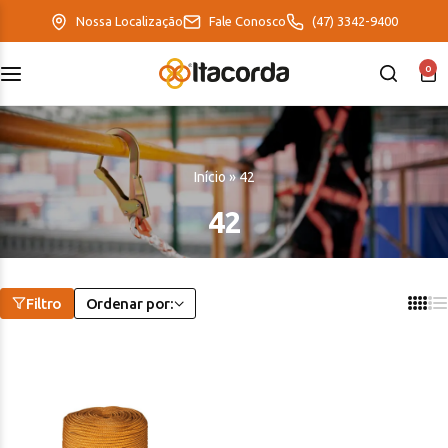
Nossa Localização
Fale Conosco
(47) 3342-9400
0
DeltaFix
EcoFriendly
Início
»
42
ItaMaxx
42
Filtro
Ordenar por: