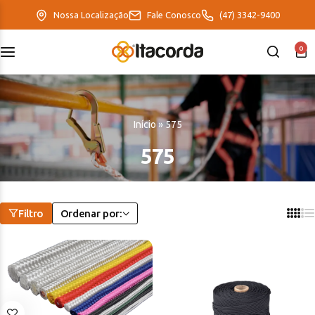
Nossa Localização
Fale Conosco
(47) 3342-9400
0
DeltaFix
EcoFriendly
Início
»
575
ItaMaxx
575
Filtro
Ordenar por: