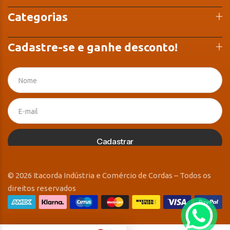
Categorias
Cadastre-se e ganhe desconto!
Cadastrar
© 2026 Itacorda Indústria e Comércio de Cordas – Todos os
direitos reservados