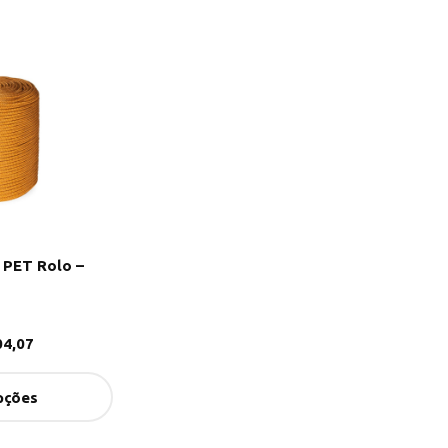
 PET Rolo –
4,07
pções