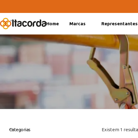
Home
Marcas
Representantes
DeltaFix
EcoFriendly
ItaMaxx
Categorias
Existem 1 resulta