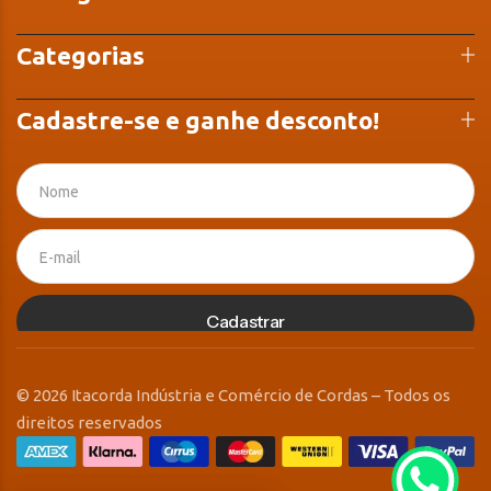
Categorias
Cadastre-se e ganhe desconto!
Cadastrar
© 2026 Itacorda Indústria e Comércio de Cordas – Todos os
direitos reservados