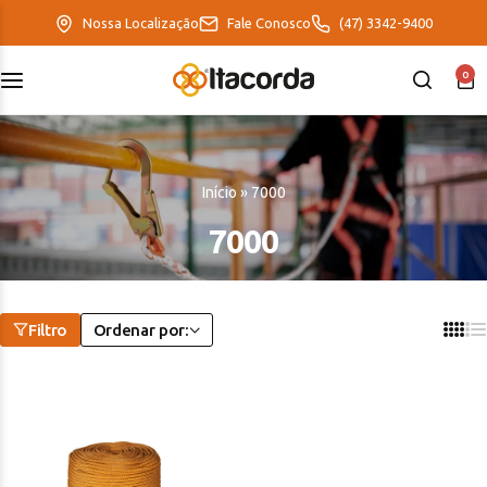
Nossa Localização
Fale Conosco
(47) 3342-9400
0
DeltaFix
EcoFriendly
Início
»
7000
ItaMaxx
7000
Filtro
Ordenar por: