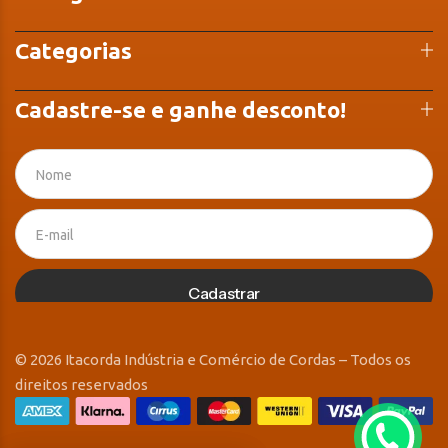
Categorias
Cadastre-se e ganhe desconto!
Cadastrar
© 2026 Itacorda Indústria e Comércio de Cordas – Todos os
direitos reservados