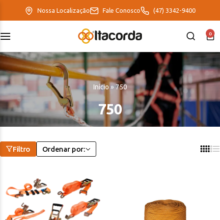
Nossa Localização
Fale Conosco
(47) 3342-9400
0
DeltaFix
EcoFriendly
Início
»
750
ItaMaxx
750
Filtro
Ordenar por: