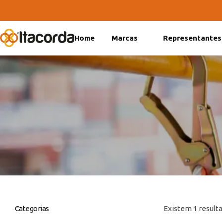
Home
Marcas
Representantes
DeltaFix
EcoFriendly
ItaMaxx
Categorias
Existem 1 resulta