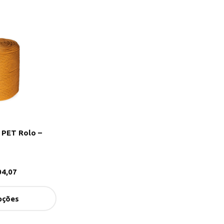
 PET Rolo –
4,07
pções