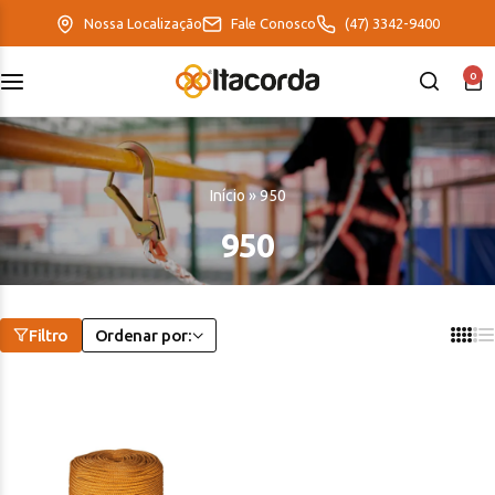
Nossa Localização
Fale Conosco
(47) 3342-9400
0
DeltaFix
EcoFriendly
Início
»
950
ItaMaxx
950
Filtro
Ordenar por: