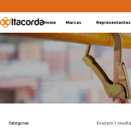
Home
Marcas
Representantes
DeltaFix
EcoFriendly
ItaMaxx
Categorias
Existem 1 resulta