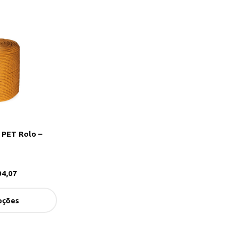
 PET Rolo –
4,07
pções