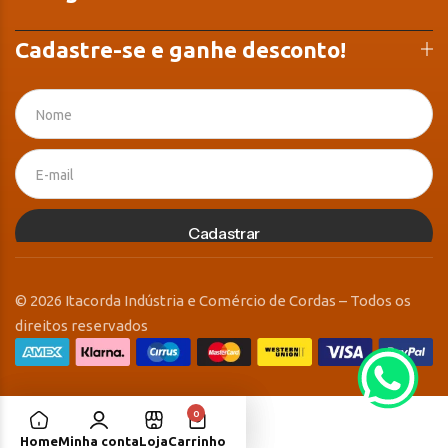
Cadastre-se e ganhe desconto!
Cadastrar
© 2026 Itacorda Indústria e Comércio de Cordas – Todos os
direitos reservados
0
Home
Minha conta
Loja
Carrinho