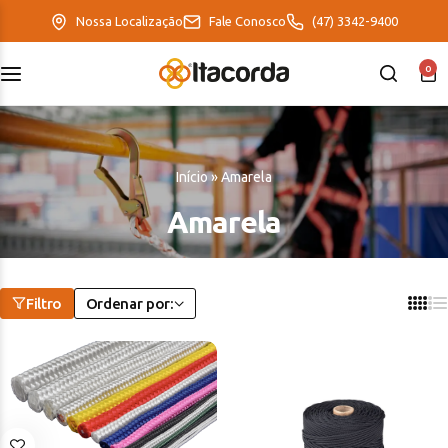
Nossa Localização
Fale Conosco
(47) 3342-9400
0
DeltaFix
EcoFriendly
Início
»
Amarela
ItaMaxx
Amarela
Filtro
Ordenar por: