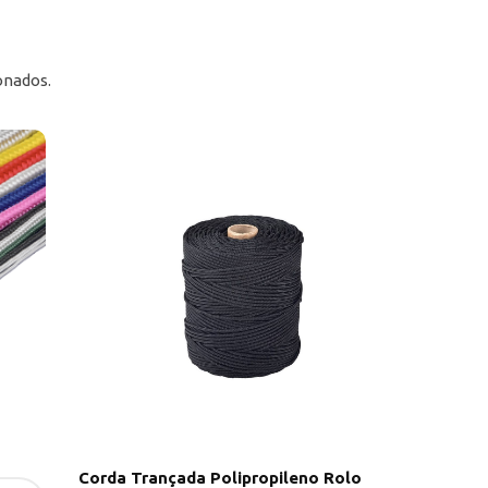
onados.
Ofert
Corda Trançada Polipropileno Rolo
Kits de