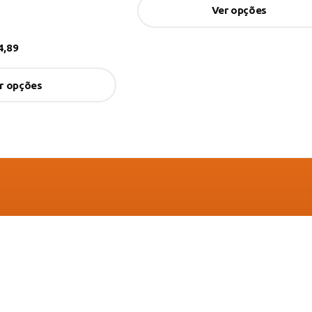
Ver opções
,89
r opções
Navegue
Categorias
Cad
Adicionar ao carrinh
Sobre nós
Agronegócios
Cadas
Contato
Camping
Receb
o é
Política de Privacidade
Casa & Decor