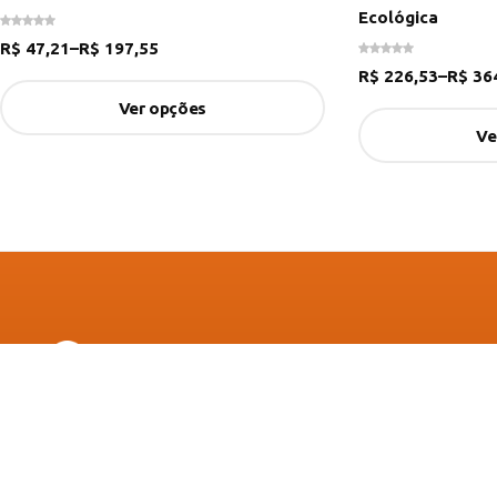
Ecológica
R$
47,21
–
R$
197,55
R$
226,53
–
R$
364
Ver opções
Ve
Cintas de Elevação Tubular
Uma produtividade baseada na satisfação do cliente. Esse é o
nosso ponto forte. Para a fabricação de um excelente produt
necessário uma boa matéria-prima aliada à tecnologia e