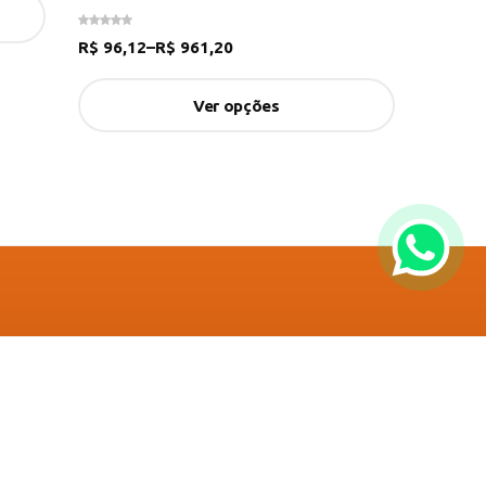
R$
96,12
–
R$
961,20
R$
34,
Ver opções
astre-se e ganhe desconto!
o
tre-se para ganhar 5% de desconto na sua primeira compra.
a informações atualizadas sobre promoções e ofertas.