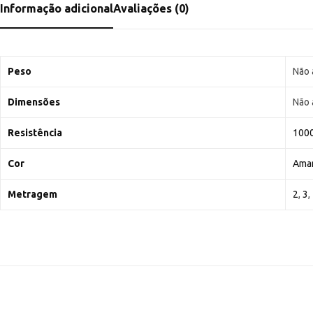
Informação adicional
Avaliações (0)
Peso
Não 
Dimensões
Não 
Resistência
100
Cor
Ama
Metragem
2
,
3
,