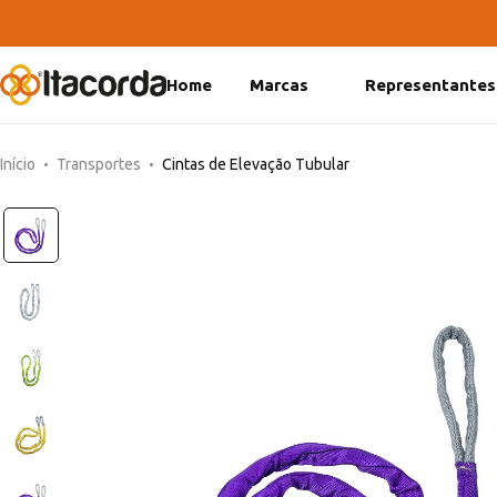
Home
Marcas
Representantes
DeltaFix
EcoFriendly
Início
Transportes
Cintas de Elevação Tubular
ItaMaxx