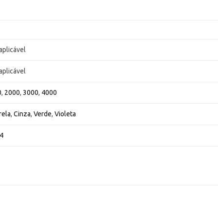
aplicável
aplicável
0
,
2000
,
3000
,
4000
rela
,
Cinza
,
Verde
,
Violeta
4