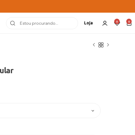
0
0
Loja
ular