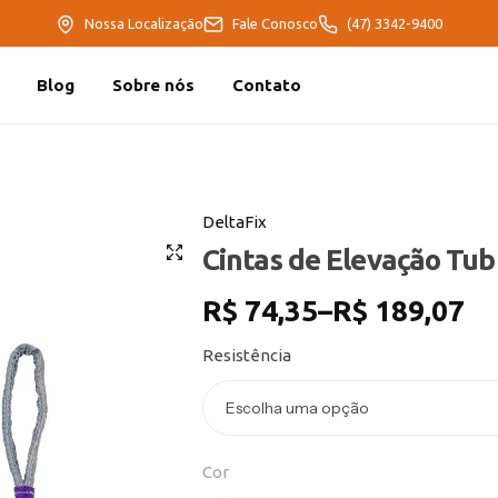
Nossa Localização
Fale Conosco
(47) 3342-9400
Blog
Sobre nós
Contato
DeltaFix
Cintas de Elevação Tub
R$
74,35
–
R$
189,07
Resistência
Cor