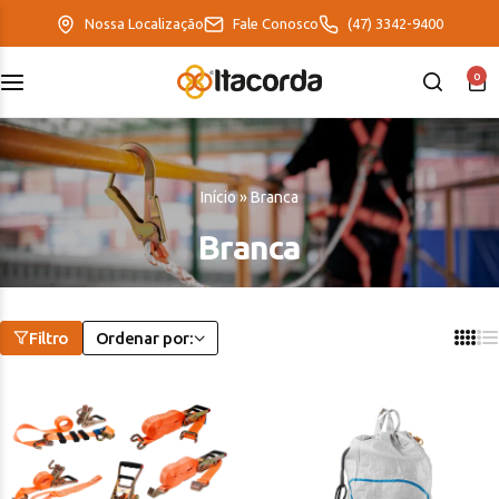
Nossa Localização
Fale Conosco
(47) 3342-9400
0
DeltaFix
EcoFriendly
Início
»
Branca
ItaMaxx
Branca
Filtro
Ordenar por: