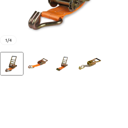
1
/
4