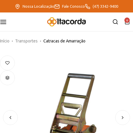
Nossa Localização
Fale Conosco
(47) 3342-9400
0
DeltaFix
EcoFriendly
Início
Transportes
Catracas de Amarração
ItaMaxx