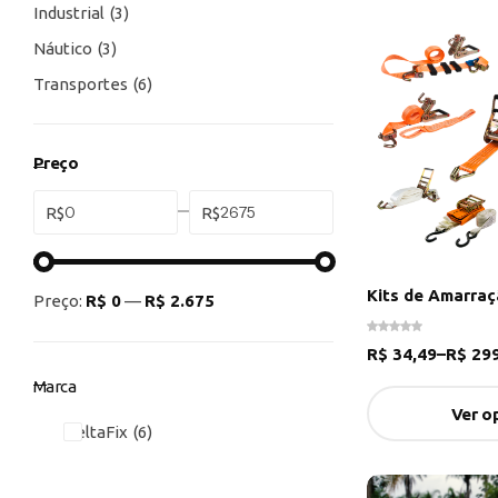
Industrial
3
Náutico
3
Transportes
6
Preço
R$
R$
Kits de Amarraç
Preço:
R$ 0
—
R$ 2.675
R$
34,49
–
R$
299
Marca
Ver o
DeltaFix
6