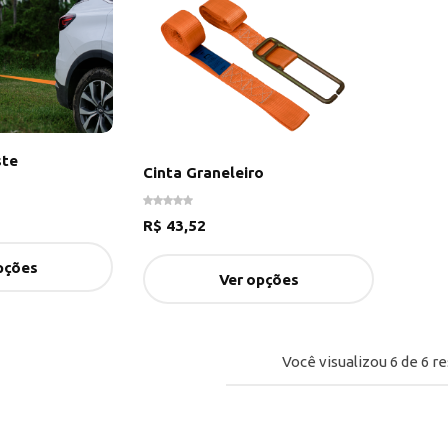
ste
Cinta Graneleiro
R$
43,52
pções
Ver opções
Você visualizou
6
de
6
re