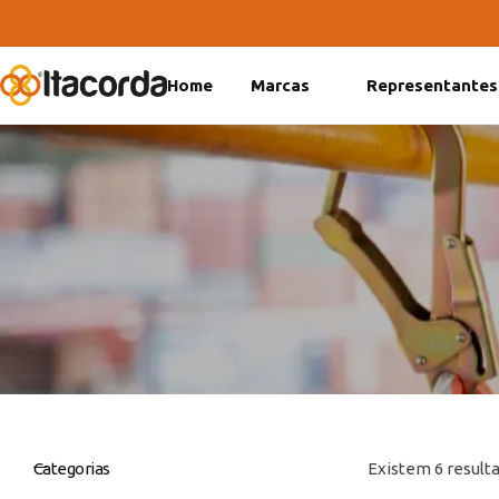
Home
Marcas
Representantes
DeltaFix
EcoFriendly
ItaMaxx
Categorias
Existem 6 resulta