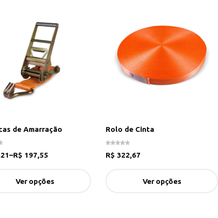
cas de Amarração
Rolo de Cinta
,21
–
R$
197,55
R$
322,67
Ver opções
Ver opções