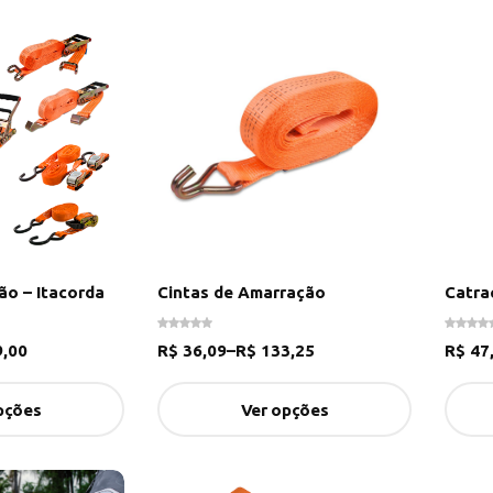
ão – Itacorda
Cintas de Amarração
Catra
,00
R$
36,09
–
R$
133,25
R$
47
pções
Ver opções