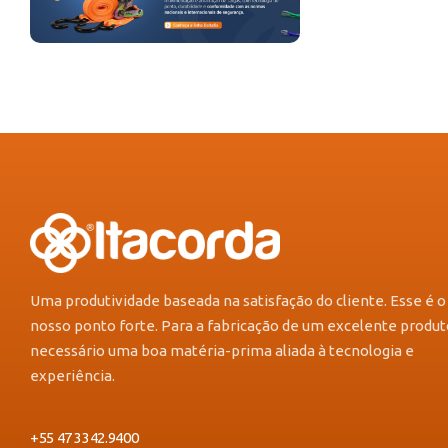
Uma produtividade baseada na satisfação do cliente. Esse é o
nosso ponto forte. Para a fabricação de um excelente produt
necessário uma boa matéria-prima aliada à tecnologia e
experiência.
+55 47 3342.9400