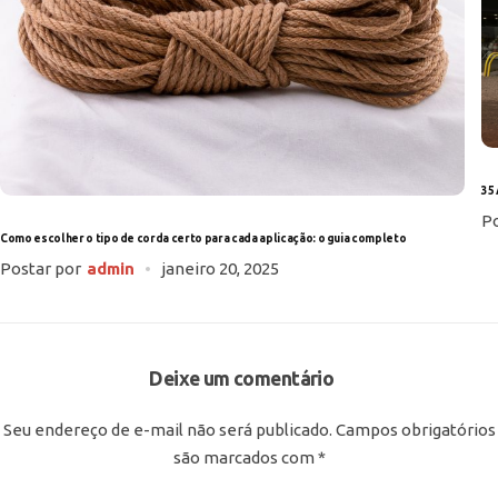
35 
Po
Como escolher o tipo de corda certo para cada aplicação: o guia completo
Postar por
admin
janeiro 20, 2025
Deixe um comentário
Seu endereço de e-mail não será publicado.
Campos obrigatórios
são marcados com
*