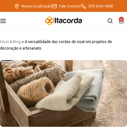
Nossa Localização
Fale Conosco
(47) 3342-9400
0
DeltaFix
EcoFriendly
Início
»
Blog
»
A versatilidade das cordas de sisal em projetos de
decoração e artesanato
ItaMaxx