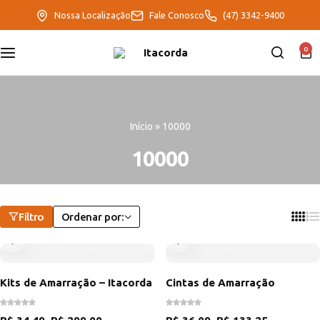
Nossa Localização
Fale Conosco
(47) 3342-9400
DeltaFix
0
EcoFriendly
ItaMaxx
Início
»
10000
10000
Filtro
Ordenar por:
Kits de Amarração – Itacorda
Cintas de Amarração