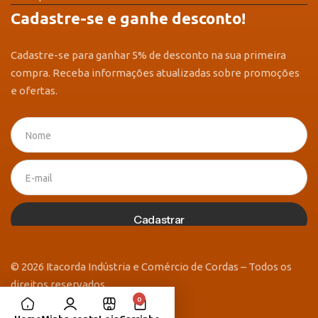
Cadastre-se e ganhe desconto!
Cadastre-se para ganhar 5% de desconto na sua primeira
compra. Receba informações atualizadas sobre promoções
e ofertas.
Cadastrar
© 2026 Itacorda Indústria e Comércio de Cordas – Todos os
direitos reservados
0