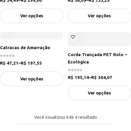
R$
34,49
–
R$
299,00
R$
36,09
–
R$
133,25
Ver opções
Ver opções
Catracas de Amarração
Corda Trançada PET Rolo –
Ecológica
R$
47,21
–
R$
197,55
R$
195,14
–
R$
304,07
Ver opções
Ver opções
Você visualizou
4
de
4
resultado