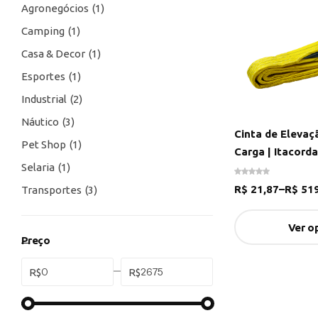
Agronegócios
1
Camping
1
Casa & Decor
1
Esportes
1
Industrial
2
Náutico
3
Cinta de Elevaç
Pet Shop
1
Carga | Itacorda
Selaria
1
R$
21,87
–
R$
519
Transportes
3
Ver o
Preço
R$
R$