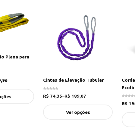
ão Plana para
Cintas de Elevação Tubular
Corda
,96
Ecoló
R$
74,35
–
R$
189,07
pções
R$
19
Ver opções