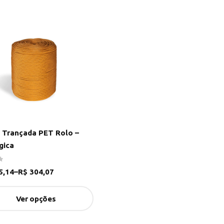
 Trançada PET Rolo –
gica
5,14
–
R$
304,07
Ver opções