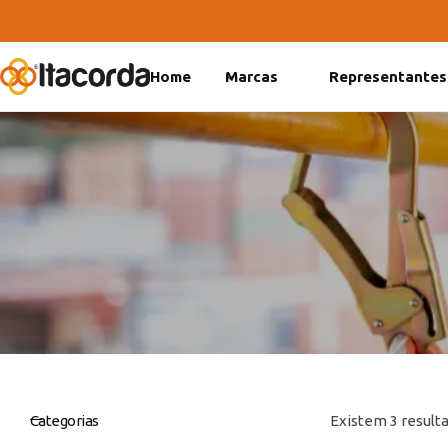
Home
Marcas
Representantes
DeltaFix
EcoFriendly
ItaMaxx
Categorias
Existem 3 resulta