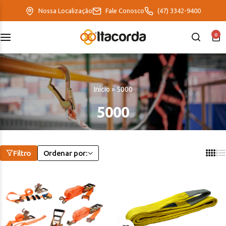
Nossa Localização
Fale Conosco
(47) 3342-9400
0
DeltaFix
EcoFriendly
Início
»
5000
ItaMaxx
5000
Filtro
Ordenar por: