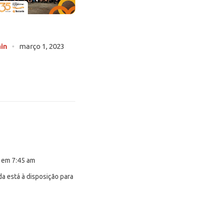
Fabricante de cordas – Lançamento Carretel
Compacto
in
março 1, 2023
Postar por
admin
janeiro 12, 2023
 em 7:45 am
da está à disposição para