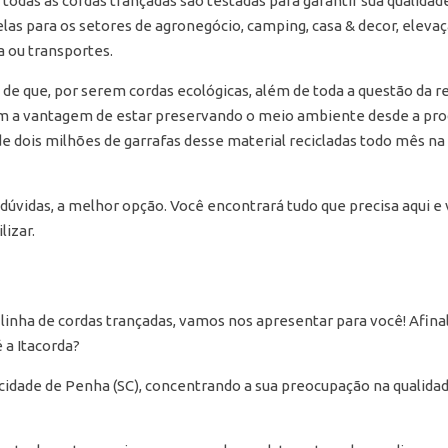
todas as cordas trançadas são testadas para garantir sua qualidade
elas para os setores de agronegócio, camping, casa & decor, elevaç
ia ou transportes.
e que, por serem cordas ecológicas, além de toda a questão da re
 vantagem de estar preservando o meio ambiente desde a produç
 de dois milhões de garrafas desse material recicladas todo mês na
dúvidas, a melhor opção. Você encontrará tudo que precisa aqui e 
izar.
linha de cordas trançadas, vamos nos apresentar para você! Afina
 a Itacorda?
 cidade de Penha (SC), concentrando a sua preocupação na qualida