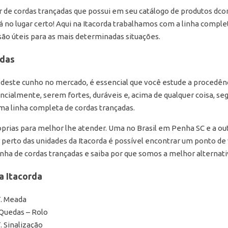
 de cordas trançadas que possui em seu catálogo de produtos dc
tá no lugar certo! Aqui na Itacorda trabalhamos com a linha comple
ão úteis para as mais determinadas situações.
adas
 deste cunho no mercado, é essencial que você estude a procedênc
ncialmente, serem fortes, duráveis e, acima de qualquer coisa, se
ma linha completa de cordas trançadas.
róprias para melhor lhe atender. Uma no Brasil em Penha SC e a o
 perto das unidades da Itacorda é possível encontrar um ponto de
nha de cordas trançadas e saiba por que somos a melhor alternati
a Itacorda
T. Meada
-Quedas – Rolo
. Sinalização