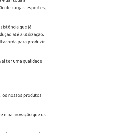
 e dar toda a
ão de cargas, esportes,
sistência que já
ão até a utilização.
 Itacorda para produzir
vai ter uma qualidade
l, os nossos produtos
de e na inovação que os