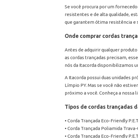
Se você procura por um fornecedor
resistentes e de alta qualidade, es
que garantem ótima resistência e s
Onde comprar cordas tranç
Antes de adquirir qualquer produto
as cordas trançadas precisam, esse
nós da Itacorda disponibilizamos u
A Itacorda possui duas unidades p
Límpio PY. Mas se você não estiver
próximo a você. Conheça a nossa li
Tipos de cordas trançadas d
• Corda Trançada Eco-Friendly P.E.
• Corda Trançada Poliamida Trava
• Corda Trançada Eco-Friendly P.E.T