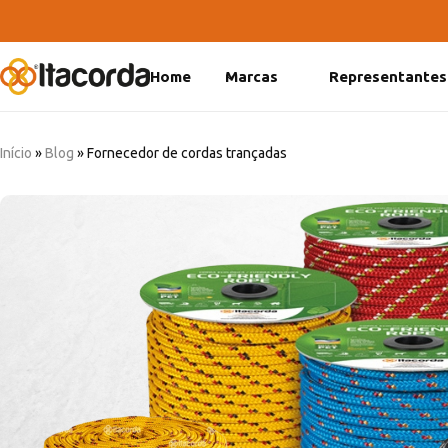
Home
Marcas
Representantes
DeltaFix
EcoFriendly
Início
»
Blog
»
Fornecedor de cordas trançadas
ItaMaxx