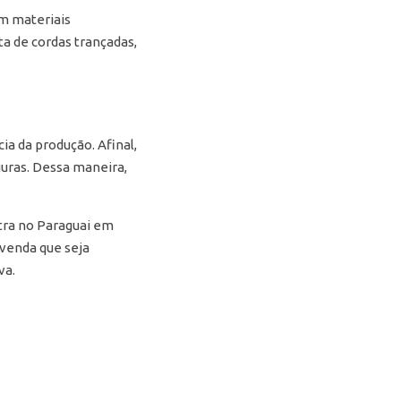
om materiais
ta de cordas trançadas,
ia da produção. Afinal,
guras. Dessa maneira,
utra no Paraguai em
 venda que seja
va.