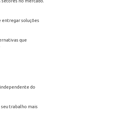
 setores no mercado.
e entregar soluções
ernativas que
!
, independente do
o seu trabalho mais