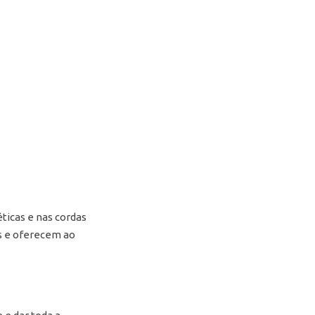
éticas e nas cordas
.s e oferecem ao