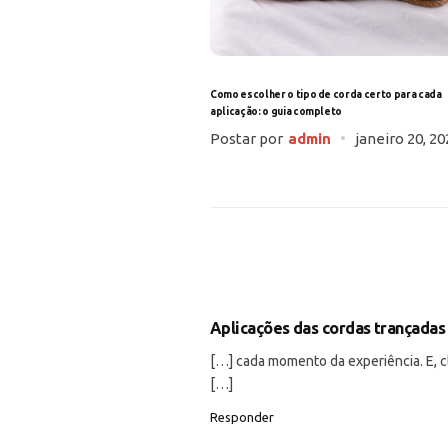
Como escolher o tipo de corda certo para cada
aplicação: o guia completo
Postar por
admin
janeiro 20, 20
Aplicações das cordas trançadas
[…] cada momento da experiência. E, cla
[…]
Responder