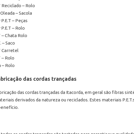
T Reciclado – Rolo
 Oleada – Sacola
 P.E.T – Peças
 P.E.T – Rolo
T – Chata Rolo
. – Saco
T Carretel
T – Rolo
 – Rolo
fabricação das cordas trançadas
bricação das cordas trançadas da Itacorda, em geral são fibras sint
ateriais derivados da natureza ou reciclados. Estes materiais P.E.T
enefício.