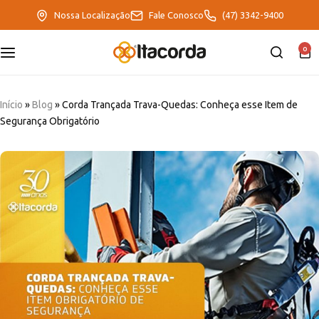
Nossa Localização
Fale Conosco
(47) 3342-9400
0
DeltaFix
EcoFriendly
Início
»
Blog
»
Corda Trançada Trava-Quedas: Conheça esse Item de
Segurança Obrigatório
ItaMaxx