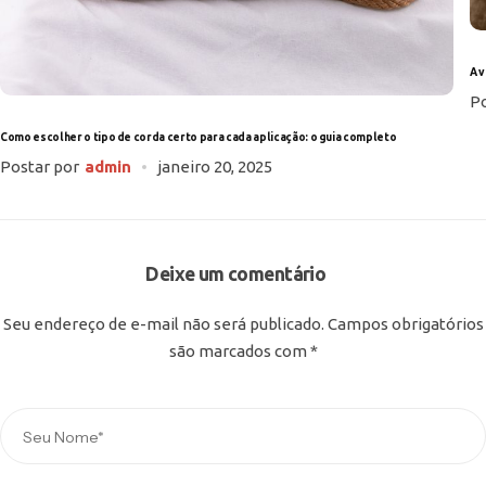
A 
Po
Como escolher o tipo de corda certo para cada aplicação: o guia completo
Postar por
admin
janeiro 20, 2025
Deixe um comentário
Seu endereço de e-mail não será publicado.
Campos obrigatórios
são marcados com
*