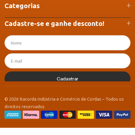
Categorias
Cadastre-se e ganhe desconto!
Cadastrar
© 2026 Itacorda Indústria e Comércio de Cordas – Todos os
direitos reservados