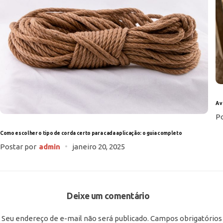
A 
Po
Como escolher o tipo de corda certo para cada aplicação: o guia completo
Postar por
admin
janeiro 20, 2025
Deixe um comentário
Seu endereço de e-mail não será publicado.
Campos obrigatórios