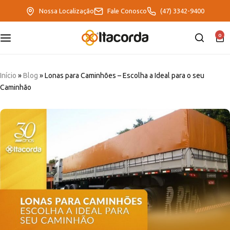
Nossa Localização
Fale Conosco
(47) 3342-9400
0
DeltaFix
EcoFriendly
Início
»
Blog
»
Lonas para Caminhões – Escolha a Ideal para o seu
Caminhão
ItaMaxx