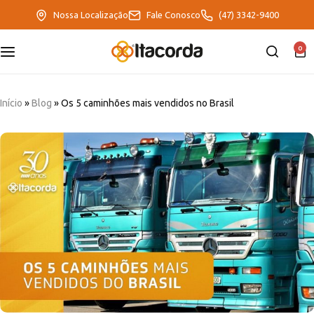
Nossa Localização
Fale Conosco
(47) 3342-9400
0
DeltaFix
EcoFriendly
Início
»
Blog
»
Os 5 caminhões mais vendidos no Brasil
ItaMaxx