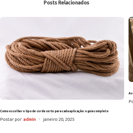
Posts Relacionados
A 
Po
Como escolher o tipo de corda certo para cada aplicação: o guia completo
Postar por
admin
janeiro 20, 2025